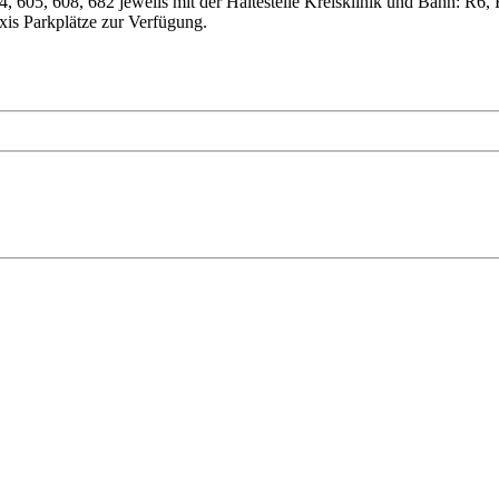
4, 605, 608, 682 jeweils mit der Haltestelle Kreisklinik und Bahn: R6,
xis Parkplätze zur Verfügung.