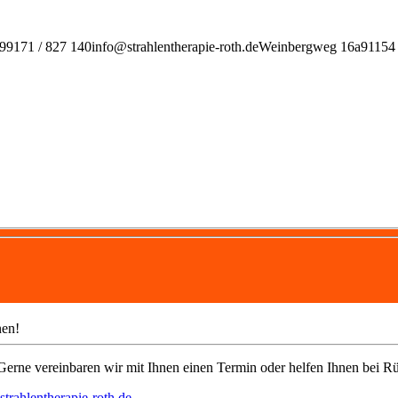
99171 / 827 140
info@strahlentherapie-roth.de
Weinbergweg 16a
91154
nen!
erne vereinbaren wir mit Ihnen einen Termin oder helfen Ihnen bei Rü
trahlentherapie-roth.de